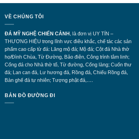
VỀ CHÚNG TÔI
ĐÁ MỸ NGHỆ CHIẾN CẢNH
, là đơn vị UY TÍN –
THƯƠNG HIỆU trong lĩnh vực điêu khắc, chế tác các sản
phẩm cao cấp từ đá: Lăng
mộ đá
; Mộ đá; Cột đá Nhà thờ
họ/Đình Chùa, Từ Đường, Bảo điện, Công trình tâm linh;
Cổng đá
cho Nhà thờ tổ, Từ đường, Cổng làng; Cuốn thư
đá; Lan can đá, Lư hương đá, Rồng đá, Chiếu Rồng đá,
Bàn ghế đá tự nhiên; Tượng phật đá,….
BẢN ĐỒ ĐƯỜNG ĐI