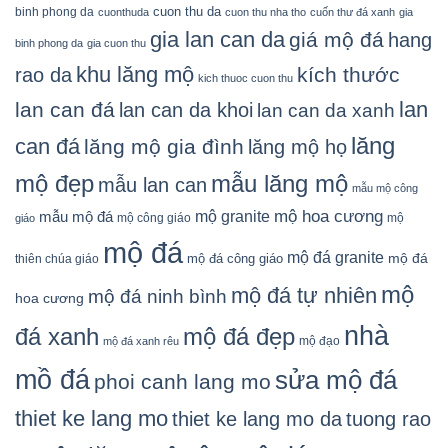
cuon thu da
binh phong da
cuonthuda
cuon thu nha tho
cuốn thư đá xanh
gia
gia lan can da
giá mộ đá
hang
binh phong da
gia cuon thu
khu lăng mộ
kích thước
rao da
kich thuoc cuon thu
lan
lan can đá
lan can da khoi
lan can da xanh
lăng
can đá
lăng mộ gia đình
lăng mộ họ
mẫu lăng mộ
mộ đẹp
mẫu lan can
mẫu mộ công
mộ granite
mộ hoa cương
mẫu mộ đá
mộ công giáo
mộ
giáo
mộ đá
mộ đá granite
mộ đá
mộ đá công giáo
thiên chúa giáo
mộ
mộ đá tự nhiên
mộ đá ninh bình
hoa cương
nhà
đá xanh
mộ đá đẹp
mộ đạo
mộ đá xanh rêu
mồ đá
sửa mộ đá
phoi canh lang mo
thiet ke lang mo
thiet ke lang mo da
tuong rao