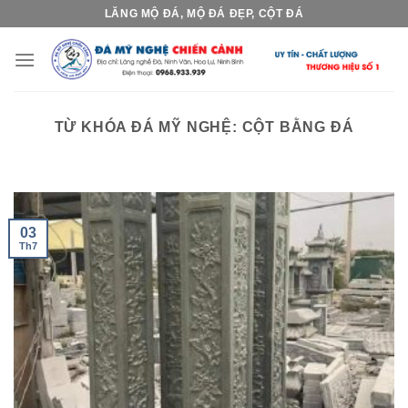
Skip
LĂNG MỘ ĐÁ, MỘ ĐÁ ĐẸP, CỘT ĐÁ
to
content
TỪ KHÓA ĐÁ MỸ NGHỆ:
CỘT BẰNG ĐÁ
03
Th7