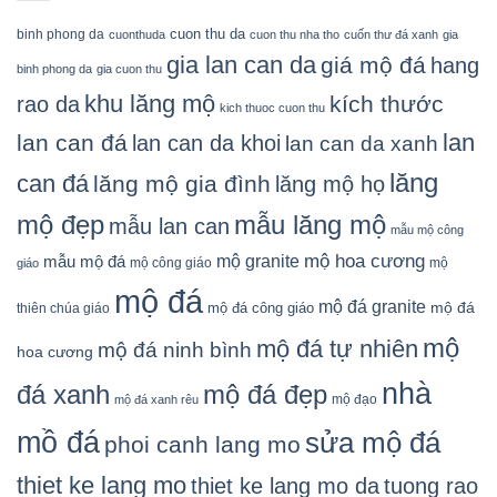
cuon thu da
binh phong da
cuonthuda
cuon thu nha tho
cuốn thư đá xanh
gia
gia lan can da
giá mộ đá
hang
binh phong da
gia cuon thu
khu lăng mộ
kích thước
rao da
kich thuoc cuon thu
lan
lan can đá
lan can da khoi
lan can da xanh
lăng
can đá
lăng mộ gia đình
lăng mộ họ
mẫu lăng mộ
mộ đẹp
mẫu lan can
mẫu mộ công
mộ granite
mộ hoa cương
mẫu mộ đá
mộ công giáo
mộ
giáo
mộ đá
mộ đá granite
mộ đá
mộ đá công giáo
thiên chúa giáo
mộ
mộ đá tự nhiên
mộ đá ninh bình
hoa cương
nhà
đá xanh
mộ đá đẹp
mộ đạo
mộ đá xanh rêu
mồ đá
sửa mộ đá
phoi canh lang mo
thiet ke lang mo
thiet ke lang mo da
tuong rao