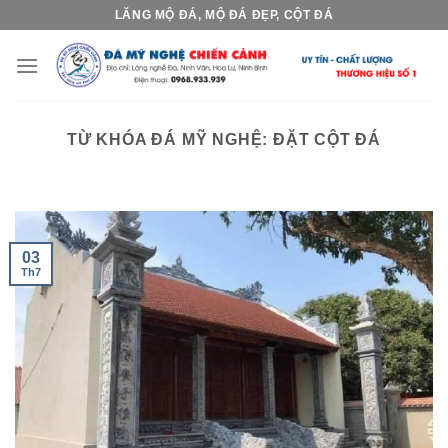
Skip
LĂNG MỘ ĐÁ, MỘ ĐÁ ĐẸP, CỘT ĐÁ
to
content
TỪ KHÓA ĐÁ MỸ NGHỆ:
ĐẶT CỘT ĐÁ
03
Th7