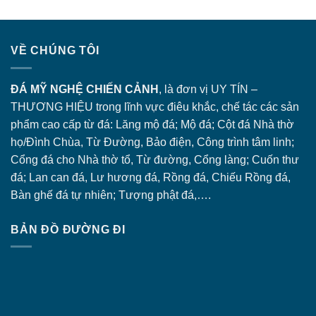
VỀ CHÚNG TÔI
ĐÁ MỸ NGHỆ CHIẾN CẢNH
, là đơn vị UY TÍN –
THƯƠNG HIỆU trong lĩnh vực điêu khắc, chế tác các sản
phẩm cao cấp từ đá: Lăng
mộ đá
; Mộ đá; Cột đá Nhà thờ
họ/Đình Chùa, Từ Đường, Bảo điện, Công trình tâm linh;
Cổng đá
cho Nhà thờ tổ, Từ đường, Cổng làng; Cuốn thư
đá; Lan can đá, Lư hương đá, Rồng đá, Chiếu Rồng đá,
Bàn ghế đá tự nhiên; Tượng phật đá,….
BẢN ĐỒ ĐƯỜNG ĐI