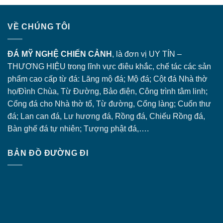
VỀ CHÚNG TÔI
ĐÁ MỸ NGHỆ CHIẾN CẢNH
, là đơn vị UY TÍN –
THƯƠNG HIỆU trong lĩnh vực điêu khắc, chế tác các sản
phẩm cao cấp từ đá: Lăng
mộ đá
; Mộ đá; Cột đá Nhà thờ
họ/Đình Chùa, Từ Đường, Bảo điện, Công trình tâm linh;
Cổng đá
cho Nhà thờ tổ, Từ đường, Cổng làng; Cuốn thư
đá; Lan can đá, Lư hương đá, Rồng đá, Chiếu Rồng đá,
Bàn ghế đá tự nhiên; Tượng phật đá,….
BẢN ĐỒ ĐƯỜNG ĐI