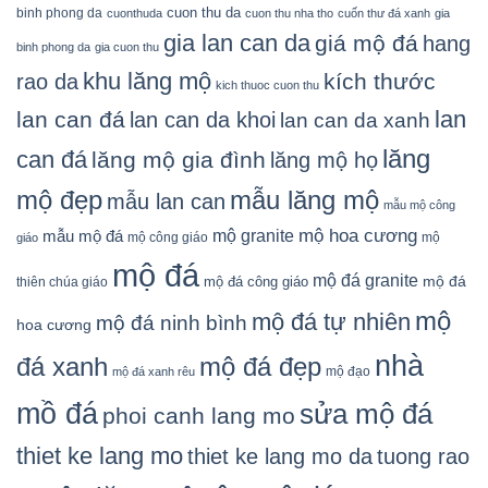
cuon thu da
binh phong da
cuonthuda
cuon thu nha tho
cuốn thư đá xanh
gia
gia lan can da
giá mộ đá
hang
binh phong da
gia cuon thu
khu lăng mộ
kích thước
rao da
kich thuoc cuon thu
lan
lan can đá
lan can da khoi
lan can da xanh
lăng
can đá
lăng mộ gia đình
lăng mộ họ
mẫu lăng mộ
mộ đẹp
mẫu lan can
mẫu mộ công
mộ granite
mộ hoa cương
mẫu mộ đá
mộ công giáo
mộ
giáo
mộ đá
mộ đá granite
mộ đá
mộ đá công giáo
thiên chúa giáo
mộ
mộ đá tự nhiên
mộ đá ninh bình
hoa cương
nhà
đá xanh
mộ đá đẹp
mộ đạo
mộ đá xanh rêu
mồ đá
sửa mộ đá
phoi canh lang mo
thiet ke lang mo
thiet ke lang mo da
tuong rao