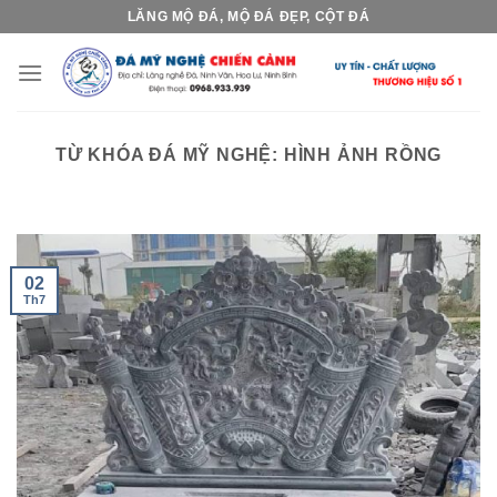
Skip
LĂNG MỘ ĐÁ, MỘ ĐÁ ĐẸP, CỘT ĐÁ
to
content
TỪ KHÓA ĐÁ MỸ NGHỆ:
HÌNH ẢNH RỒNG
02
Th7