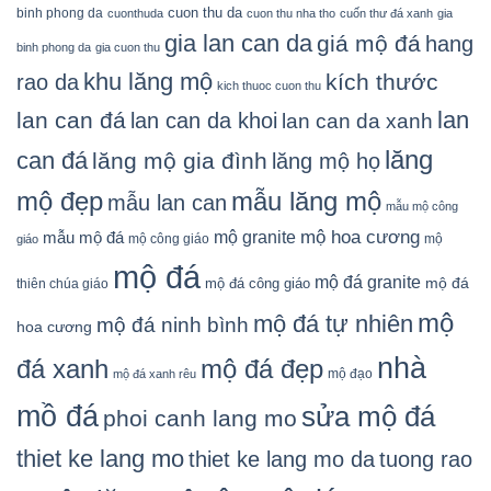
cuon thu da
binh phong da
cuonthuda
cuon thu nha tho
cuốn thư đá xanh
gia
gia lan can da
giá mộ đá
hang
binh phong da
gia cuon thu
khu lăng mộ
kích thước
rao da
kich thuoc cuon thu
lan
lan can đá
lan can da khoi
lan can da xanh
lăng
can đá
lăng mộ gia đình
lăng mộ họ
mẫu lăng mộ
mộ đẹp
mẫu lan can
mẫu mộ công
mộ granite
mộ hoa cương
mẫu mộ đá
mộ công giáo
mộ
giáo
mộ đá
mộ đá granite
mộ đá
mộ đá công giáo
thiên chúa giáo
mộ
mộ đá tự nhiên
mộ đá ninh bình
hoa cương
nhà
đá xanh
mộ đá đẹp
mộ đạo
mộ đá xanh rêu
mồ đá
sửa mộ đá
phoi canh lang mo
thiet ke lang mo
thiet ke lang mo da
tuong rao