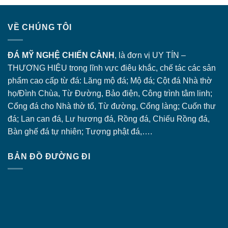
VỀ CHÚNG TÔI
ĐÁ MỸ NGHỆ CHIẾN CẢNH
, là đơn vị UY TÍN –
THƯƠNG HIỆU trong lĩnh vực điêu khắc, chế tác các sản
phẩm cao cấp từ đá: Lăng
mộ đá
; Mộ đá; Cột đá Nhà thờ
họ/Đình Chùa, Từ Đường, Bảo điện, Công trình tâm linh;
Cổng đá
cho Nhà thờ tổ, Từ đường, Cổng làng; Cuốn thư
đá; Lan can đá, Lư hương đá, Rồng đá, Chiếu Rồng đá,
Bàn ghế đá tự nhiên; Tượng phật đá,….
BẢN ĐỒ ĐƯỜNG ĐI