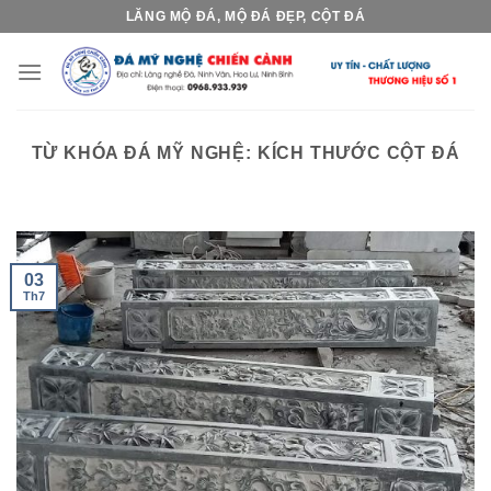
Skip
LĂNG MỘ ĐÁ, MỘ ĐÁ ĐẸP, CỘT ĐÁ
to
content
TỪ KHÓA ĐÁ MỸ NGHỆ:
KÍCH THƯỚC CỘT ĐÁ
03
Th7