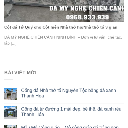
Cột đá Tứ Quý cho Cột hiên Nhà thờ họ/Nhà thờ tổ 3 gian
ĐÁ MỸ NGHỆ CHIẾN CẢNH NINH BÌNH – Đơn vị tư vấn, chế tác,
lắp [...]
BÀI VIẾT MỚI
Cổng đá Nhà thờ tổ Nguyễn Tộc bằng đá xanh
Thanh Hóa
Cổng đá từ đường 1 mái đẹp, bề thế, đá xanh rêu
Thanh Hóa
Mẫu Mộ Công giáo – Mộ công giáo đá trắng đẹp