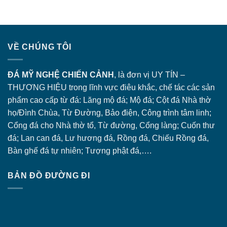
VỀ CHÚNG TÔI
ĐÁ MỸ NGHỆ CHIẾN CẢNH
, là đơn vị UY TÍN –
THƯƠNG HIỆU trong lĩnh vực điêu khắc, chế tác các sản
phẩm cao cấp từ đá: Lăng
mộ đá
; Mộ đá; Cột đá Nhà thờ
họ/Đình Chùa, Từ Đường, Bảo điện, Công trình tâm linh;
Cổng đá
cho Nhà thờ tổ, Từ đường, Cổng làng; Cuốn thư
đá; Lan can đá, Lư hương đá, Rồng đá, Chiếu Rồng đá,
Bàn ghế đá tự nhiên; Tượng phật đá,….
BẢN ĐỒ ĐƯỜNG ĐI