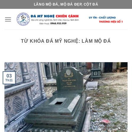
Skip
LĂNG MỘ ĐÁ, MỘ ĐÁ ĐẸP, CỘT ĐÁ
to
content
TỪ KHÓA ĐÁ MỸ NGHỆ:
LÀM MỘ ĐÁ
03
Th11