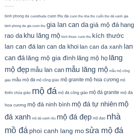
cuon thu da
binh phong da
cuonthuda
cuon thu nha tho
cuốn thư đá xanh
gia
gia lan can da
giá mộ đá
hang
binh phong da
gia cuon thu
khu lăng mộ
kích thước
rao da
kich thuoc cuon thu
lan
lan can đá
lan can da khoi
lan can da xanh
lăng
can đá
lăng mộ gia đình
lăng mộ họ
mẫu lăng mộ
mộ đẹp
mẫu lan can
mẫu mộ công
mộ granite
mộ hoa cương
mẫu mộ đá
mộ công giáo
mộ
giáo
mộ đá
mộ đá granite
mộ đá
mộ đá công giáo
thiên chúa giáo
mộ
mộ đá tự nhiên
mộ đá ninh bình
hoa cương
nhà
đá xanh
mộ đá đẹp
mộ đạo
mộ đá xanh rêu
mồ đá
sửa mộ đá
phoi canh lang mo