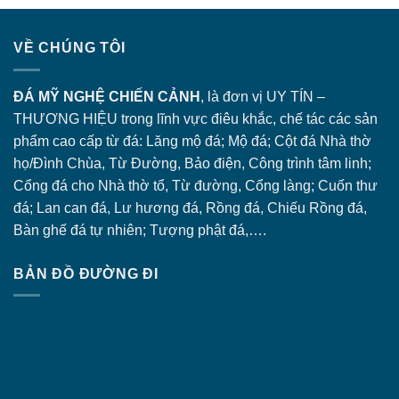
VỀ CHÚNG TÔI
ĐÁ MỸ NGHỆ CHIẾN CẢNH
, là đơn vị UY TÍN –
THƯƠNG HIỆU trong lĩnh vực điêu khắc, chế tác các sản
phẩm cao cấp từ đá: Lăng
mộ đá
; Mộ đá; Cột đá Nhà thờ
họ/Đình Chùa, Từ Đường, Bảo điện, Công trình tâm linh;
Cổng đá
cho Nhà thờ tổ, Từ đường, Cổng làng; Cuốn thư
đá; Lan can đá, Lư hương đá, Rồng đá, Chiếu Rồng đá,
Bàn ghế đá tự nhiên; Tượng phật đá,….
BẢN ĐỒ ĐƯỜNG ĐI