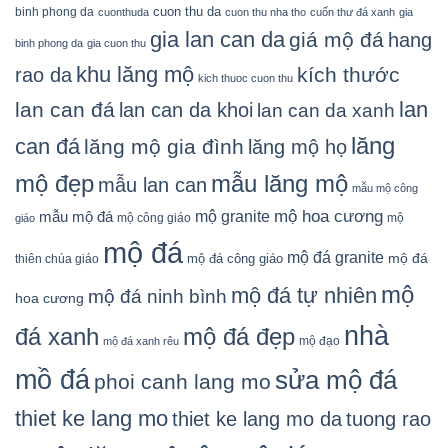
cuon thu da
binh phong da
cuonthuda
cuon thu nha tho
cuốn thư đá xanh
gia
gia lan can da
giá mộ đá
hang
binh phong da
gia cuon thu
khu lăng mộ
kích thước
rao da
kich thuoc cuon thu
lan
lan can đá
lan can da khoi
lan can da xanh
lăng
can đá
lăng mộ gia đình
lăng mộ họ
mẫu lăng mộ
mộ đẹp
mẫu lan can
mẫu mộ công
mộ granite
mộ hoa cương
mẫu mộ đá
mộ công giáo
mộ
giáo
mộ đá
mộ đá granite
mộ đá
mộ đá công giáo
thiên chúa giáo
mộ
mộ đá tự nhiên
mộ đá ninh bình
hoa cương
nhà
đá xanh
mộ đá đẹp
mộ đạo
mộ đá xanh rêu
mồ đá
sửa mộ đá
phoi canh lang mo
thiet ke lang mo
thiet ke lang mo da
tuong rao