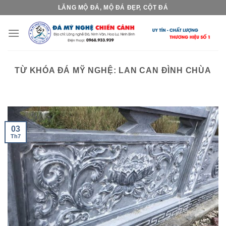
Skip
LĂNG MỘ ĐÁ, MỘ ĐÁ ĐẸP, CỘT ĐÁ
to
content
TỪ KHÓA ĐÁ MỸ NGHỆ:
LAN CAN ĐÌNH CHÙA
03
Th7