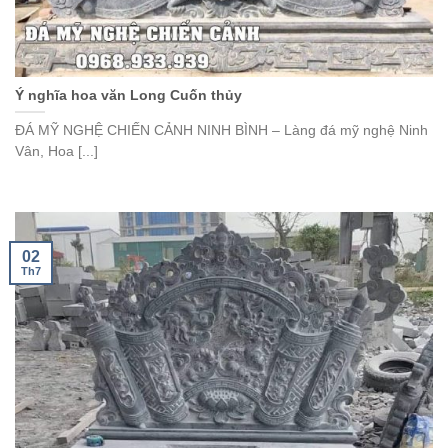
Ý nghĩa hoa văn Long Cuốn thủy
ĐÁ MỸ NGHỆ CHIẾN CẢNH NINH BÌNH – Làng đá mỹ nghệ Ninh
Vân, Hoa [...]
02
Th7