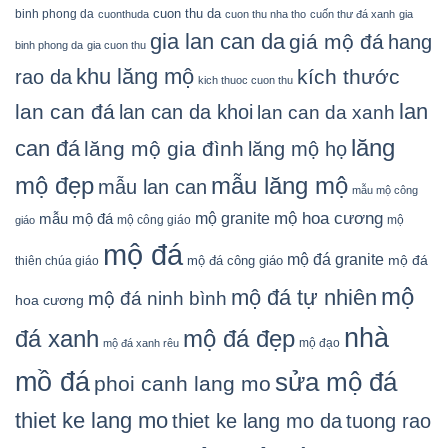
cuon thu da
binh phong da
cuonthuda
cuon thu nha tho
cuốn thư đá xanh
gia
gia lan can da
giá mộ đá
hang
binh phong da
gia cuon thu
khu lăng mộ
kích thước
rao da
kich thuoc cuon thu
lan
lan can đá
lan can da khoi
lan can da xanh
lăng
can đá
lăng mộ gia đình
lăng mộ họ
mẫu lăng mộ
mộ đẹp
mẫu lan can
mẫu mộ công
mộ granite
mộ hoa cương
mẫu mộ đá
mộ công giáo
mộ
giáo
mộ đá
mộ đá granite
mộ đá
mộ đá công giáo
thiên chúa giáo
mộ
mộ đá tự nhiên
mộ đá ninh bình
hoa cương
nhà
đá xanh
mộ đá đẹp
mộ đạo
mộ đá xanh rêu
mồ đá
sửa mộ đá
phoi canh lang mo
thiet ke lang mo
thiet ke lang mo da
tuong rao