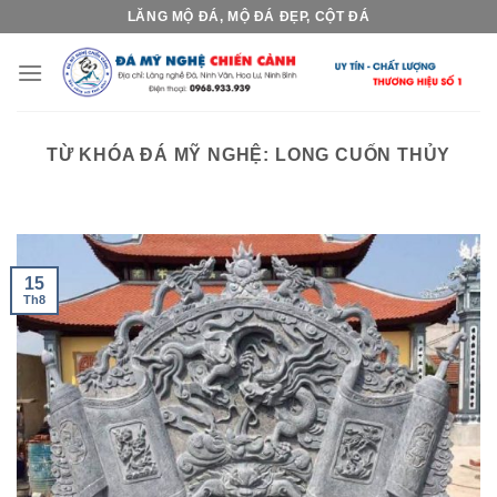
Skip
LĂNG MỘ ĐÁ, MỘ ĐÁ ĐẸP, CỘT ĐÁ
to
content
TỪ KHÓA ĐÁ MỸ NGHỆ:
LONG CUỐN THỦY
15
Th8