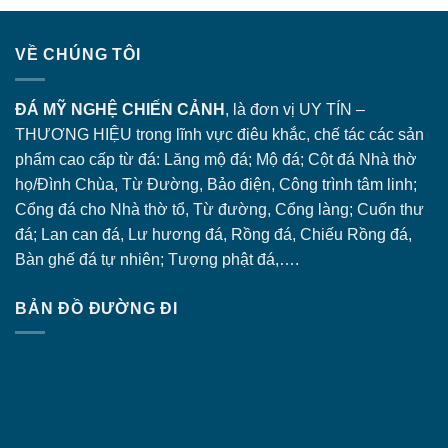
VỀ CHÚNG TÔI
ĐÁ MỸ NGHỆ CHIẾN CẢNH
, là đơn vị UY TÍN –
THƯƠNG HIỆU trong lĩnh vực điêu khắc, chế tác các sản
phẩm cao cấp từ đá: Lăng
mộ đá
; Mộ đá; Cột đá Nhà thờ
họ/Đình Chùa, Từ Đường, Bảo điện, Công trình tâm linh;
Cổng đá
cho Nhà thờ tổ, Từ đường, Cổng làng; Cuốn thư
đá; Lan can đá, Lư hương đá, Rồng đá, Chiếu Rồng đá,
Bàn ghế đá tự nhiên; Tượng phật đá,….
BẢN ĐỒ ĐƯỜNG ĐI