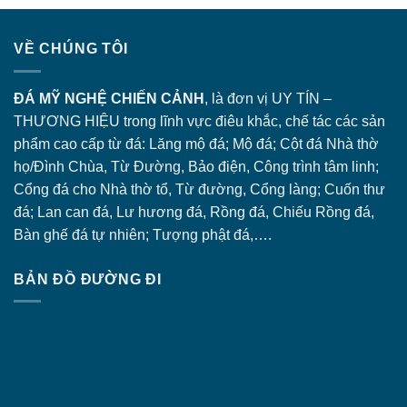
VỀ CHÚNG TÔI
ĐÁ MỸ NGHỆ CHIẾN CẢNH
, là đơn vị UY TÍN –
THƯƠNG HIỆU trong lĩnh vực điêu khắc, chế tác các sản
phẩm cao cấp từ đá: Lăng
mộ đá
; Mộ đá; Cột đá Nhà thờ
họ/Đình Chùa, Từ Đường, Bảo điện, Công trình tâm linh;
Cổng đá
cho Nhà thờ tổ, Từ đường, Cổng làng; Cuốn thư
đá; Lan can đá, Lư hương đá, Rồng đá, Chiếu Rồng đá,
Bàn ghế đá tự nhiên; Tượng phật đá,….
BẢN ĐỒ ĐƯỜNG ĐI