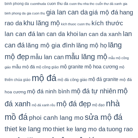
cuon thu da
binh phong da
cuonthuda
cuon thu nha tho
cuốn thư đá xanh
gia
gia lan can da
giá mộ đá
hang
binh phong da
gia cuon thu
khu lăng mộ
kích thước
rao da
kich thuoc cuon thu
lan
lan can đá
lan can da khoi
lan can da xanh
lăng
can đá
lăng mộ gia đình
lăng mộ họ
mẫu lăng mộ
mộ đẹp
mẫu lan can
mẫu mộ công
mộ granite
mộ hoa cương
mẫu mộ đá
mộ công giáo
mộ
giáo
mộ đá
mộ đá granite
mộ đá
mộ đá công giáo
thiên chúa giáo
mộ
mộ đá tự nhiên
mộ đá ninh bình
hoa cương
nhà
đá xanh
mộ đá đẹp
mộ đạo
mộ đá xanh rêu
mồ đá
sửa mộ đá
phoi canh lang mo
thiet ke lang mo
thiet ke lang mo da
tuong rao