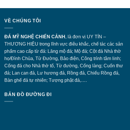
VỀ CHÚNG TÔI
ĐÁ MỸ NGHỆ CHIẾN CẢNH
, là đơn vị UY TÍN –
THƯƠNG HIỆU trong lĩnh vực điêu khắc, chế tác các sản
phẩm cao cấp từ đá: Lăng
mộ đá
; Mộ đá; Cột đá Nhà thờ
họ/Đình Chùa, Từ Đường, Bảo điện, Công trình tâm linh;
Cổng đá
cho Nhà thờ tổ, Từ đường, Cổng làng; Cuốn thư
đá; Lan can đá, Lư hương đá, Rồng đá, Chiếu Rồng đá,
Bàn ghế đá tự nhiên; Tượng phật đá,….
BẢN ĐỒ ĐƯỜNG ĐI