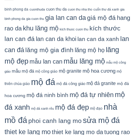
cuon thu da
binh phong da
cuonthuda
cuon thu nha tho
cuốn thư đá xanh
gia
gia lan can da
giá mộ đá
hang
binh phong da
gia cuon thu
khu lăng mộ
kích thước
rao da
kich thuoc cuon thu
lan
lan can đá
lan can da khoi
lan can da xanh
lăng
can đá
lăng mộ gia đình
lăng mộ họ
mẫu lăng mộ
mộ đẹp
mẫu lan can
mẫu mộ công
mộ granite
mộ hoa cương
mẫu mộ đá
mộ công giáo
mộ
giáo
mộ đá
mộ đá granite
mộ đá
mộ đá công giáo
thiên chúa giáo
mộ
mộ đá tự nhiên
mộ đá ninh bình
hoa cương
nhà
đá xanh
mộ đá đẹp
mộ đạo
mộ đá xanh rêu
mồ đá
sửa mộ đá
phoi canh lang mo
thiet ke lang mo
thiet ke lang mo da
tuong rao