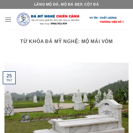
Skip
LĂNG MỘ ĐÁ, MỘ ĐÁ ĐẸP, CỘT ĐÁ
to
content
TỪ KHÓA ĐÁ MỸ NGHỆ:
MỘ MÁI VÒM
25
Th7