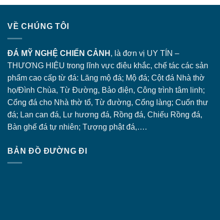
VỀ CHÚNG TÔI
ĐÁ MỸ NGHỆ CHIẾN CẢNH
, là đơn vị UY TÍN –
THƯƠNG HIỆU trong lĩnh vực điêu khắc, chế tác các sản
phẩm cao cấp từ đá: Lăng
mộ đá
; Mộ đá; Cột đá Nhà thờ
họ/Đình Chùa, Từ Đường, Bảo điện, Công trình tâm linh;
Cổng đá
cho Nhà thờ tổ, Từ đường, Cổng làng; Cuốn thư
đá; Lan can đá, Lư hương đá, Rồng đá, Chiếu Rồng đá,
Bàn ghế đá tự nhiên; Tượng phật đá,….
BẢN ĐỒ ĐƯỜNG ĐI