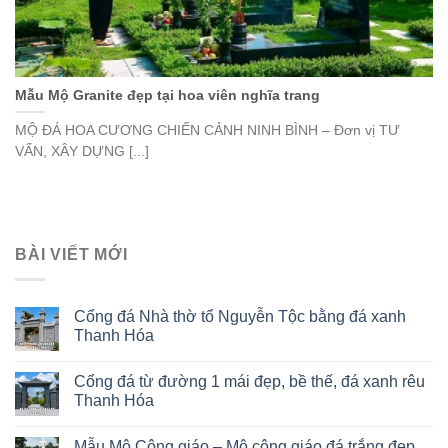
Mẫu Mộ Granite đẹp tại hoa viên nghĩa trang
MỘ ĐÁ HOA CƯƠNG CHIẾN CẢNH NINH BÌNH – Đơn vị TƯ
VẤN, XÂY DỰNG [...]
BÀI VIẾT MỚI
Cổng đá Nhà thờ tổ Nguyễn Tộc bằng đá xanh
Thanh Hóa
Cổng đá từ đường 1 mái đẹp, bề thế, đá xanh rêu
Thanh Hóa
Mẫu Mộ Công giáo – Mộ công giáo đá trắng đẹp