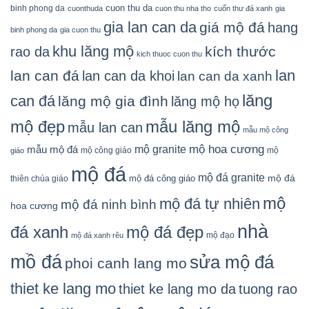
cuon thu da
binh phong da
cuonthuda
cuon thu nha tho
cuốn thư đá xanh
gia
gia lan can da
giá mộ đá
hang
binh phong da
gia cuon thu
khu lăng mộ
kích thước
rao da
kich thuoc cuon thu
lan
lan can đá
lan can da khoi
lan can da xanh
lăng
can đá
lăng mộ gia đình
lăng mộ họ
mẫu lăng mộ
mộ đẹp
mẫu lan can
mẫu mộ công
mộ granite
mộ hoa cương
mẫu mộ đá
mộ công giáo
mộ
giáo
mộ đá
mộ đá granite
mộ đá
mộ đá công giáo
thiên chúa giáo
mộ
mộ đá tự nhiên
mộ đá ninh bình
hoa cương
nhà
đá xanh
mộ đá đẹp
mộ đạo
mộ đá xanh rêu
mồ đá
sửa mộ đá
phoi canh lang mo
thiet ke lang mo
thiet ke lang mo da
tuong rao