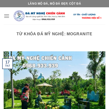
Skip
LĂNG MỘ ĐÁ, MỘ ĐÁ ĐẸP, CỘT ĐÁ
to
content
TỪ KHÓA ĐÁ MỸ NGHỆ:
MOGRANITE
17
Th7