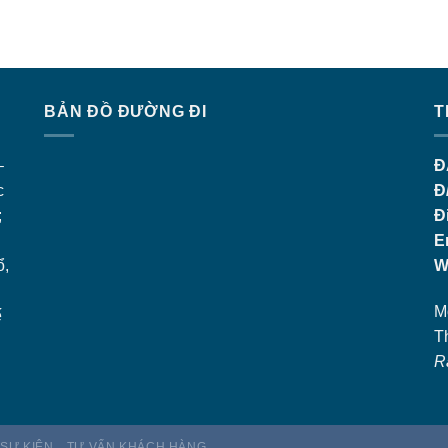
BẢN ĐỒ ĐƯỜNG ĐI
T
–
Đ
c
Đ
;
Đ
E
ổ,
W
M
ế
T
R
 SỰ KIỆN
TƯ VẤN KHÁCH HÀNG