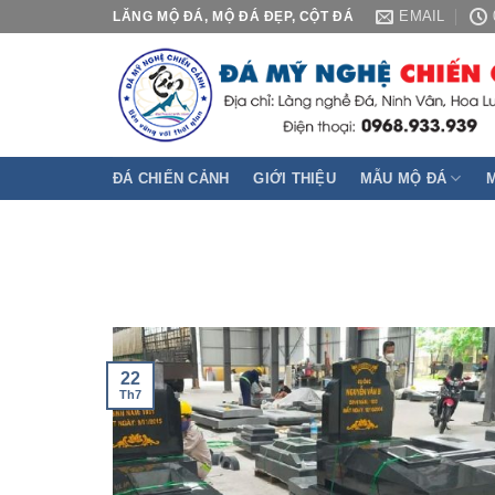
Skip
EMAIL
LĂNG MỘ ĐÁ, MỘ ĐÁ ĐẸP, CỘT ĐÁ
to
content
ĐÁ CHIẾN CẢNH
GIỚI THIỆU
MẪU MỘ ĐÁ
22
Th7