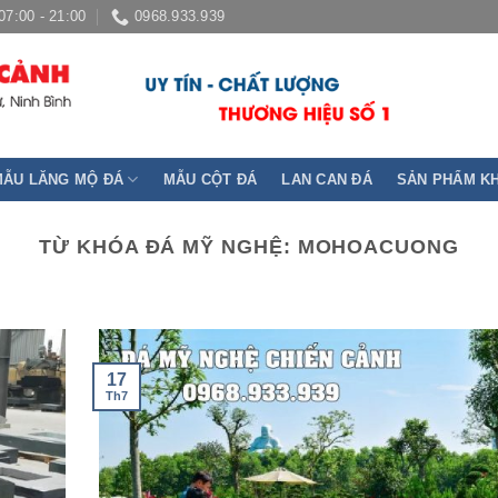
07:00 - 21:00
0968.933.939
MẪU LĂNG MỘ ĐÁ
MẪU CỘT ĐÁ
LAN CAN ĐÁ
SẢN PHẨM K
TỪ KHÓA ĐÁ MỸ NGHỆ:
MOHOACUONG
17
Th7