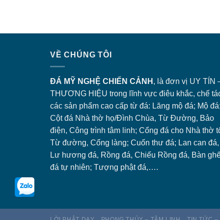
VỀ CHÚNG TÔI
ĐÁ MỸ NGHỆ CHIẾN CẢNH
, là đơn vị UY TÍN 
THƯƠNG HIỆU trong lĩnh vực điêu khắc, chế tá
các sản phẩm cao cấp từ đá: Lăng
mộ đá
; Mộ đá
Cột đá Nhà thờ họ/Đình Chùa, Từ Đường, Bảo
điện, Công trình tâm linh;
Cổng đá
cho Nhà thờ t
Từ đường, Cổng làng; Cuốn thư đá; Lan can đá,
Lư hương đá, Rồng đá, Chiếu Rồng đá, Bàn gh
đá tự nhiên; Tượng phật đá,….
LỜI PHẬT DẠY
PHONG THỦY – TÂM LINH
TIN TỨC –