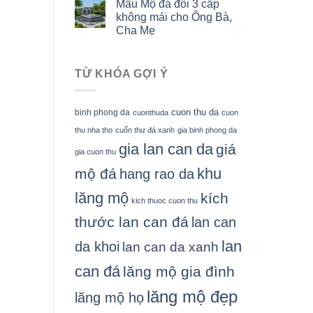
Mẫu Mộ đá đôi 3 cấp
không mái cho Ông Bà,
Cha Mẹ
TỪ KHÓA GỢI Ý
cuon thu da
binh phong da
cuonthuda
cuon
thu nha tho
cuốn thư đá xanh
gia binh phong da
gia lan can da
giá
gia cuon thu
khu
mộ đá
hang rao da
lăng mộ
kích
kich thuoc cuon thu
thước lan can đá
lan can
lan
da khoi
lan can da xanh
can đá
lăng mộ gia đình
lăng mộ đẹp
lăng mộ họ