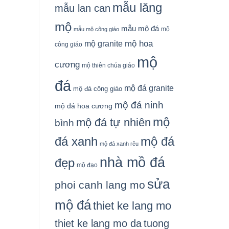
mẫu lăng
mẫu lan can
mộ
mẫu mộ đá
mộ
mẫu mộ công giáo
mộ granite
mộ hoa
công giáo
mộ
cương
mộ thiên chúa giáo
đá
mộ đá granite
mộ đá công giáo
mộ đá ninh
mộ đá hoa cương
mộ
mộ đá tự nhiên
bình
đá xanh
mộ đá
mộ đá xanh rêu
nhà mồ đá
đẹp
mộ đạo
sửa
phoi canh lang mo
mộ đá
thiet ke lang mo
thiet ke lang mo da
tuong