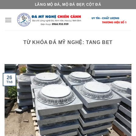
Skip
LĂNG MỘ ĐÁ, MỘ ĐÁ ĐẸP, CỘT ĐÁ
to
content
TỪ KHÓA ĐÁ MỸ NGHỆ:
TANG BET
26
Th8