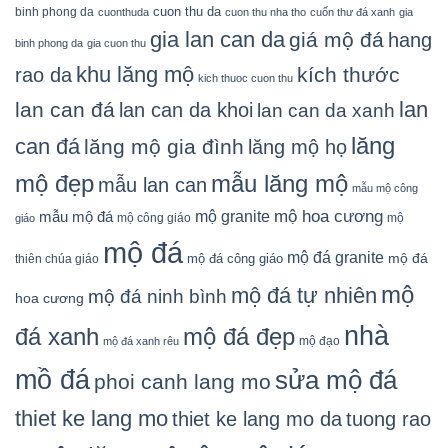
cuon thu da
binh phong da
cuonthuda
cuon thu nha tho
cuốn thư đá xanh
gia
gia lan can da
giá mộ đá
hang
binh phong da
gia cuon thu
khu lăng mộ
kích thước
rao da
kich thuoc cuon thu
lan
lan can đá
lan can da khoi
lan can da xanh
lăng
can đá
lăng mộ gia đình
lăng mộ họ
mẫu lăng mộ
mộ đẹp
mẫu lan can
mẫu mộ công
mộ granite
mộ hoa cương
mẫu mộ đá
mộ công giáo
mộ
giáo
mộ đá
mộ đá granite
mộ đá
mộ đá công giáo
thiên chúa giáo
mộ
mộ đá tự nhiên
mộ đá ninh bình
hoa cương
nhà
đá xanh
mộ đá đẹp
mộ đạo
mộ đá xanh rêu
mồ đá
sửa mộ đá
phoi canh lang mo
thiet ke lang mo
thiet ke lang mo da
tuong rao