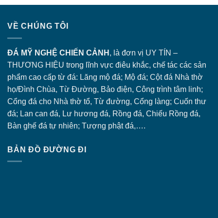
VỀ CHÚNG TÔI
ĐÁ MỸ NGHỆ CHIẾN CẢNH
, là đơn vị UY TÍN –
THƯƠNG HIỆU trong lĩnh vực điêu khắc, chế tác các sản
phẩm cao cấp từ đá: Lăng
mộ đá
; Mộ đá; Cột đá Nhà thờ
họ/Đình Chùa, Từ Đường, Bảo điện, Công trình tâm linh;
Cổng đá
cho Nhà thờ tổ, Từ đường, Cổng làng; Cuốn thư
đá; Lan can đá, Lư hương đá, Rồng đá, Chiếu Rồng đá,
Bàn ghế đá tự nhiên; Tượng phật đá,….
BẢN ĐỒ ĐƯỜNG ĐI