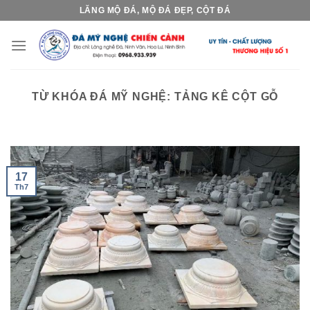
Skip
LĂNG MỘ ĐÁ, MỘ ĐÁ ĐẸP, CỘT ĐÁ
to
content
TỪ KHÓA ĐÁ MỸ NGHỆ:
TẢNG KÊ CỘT GỖ
17
Th7