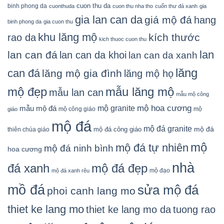
cuon thu da
binh phong da
cuonthuda
cuon thu nha tho
cuốn thư đá xanh
gia
gia lan can da
giá mộ đá
hang
binh phong da
gia cuon thu
khu lăng mộ
kích thước
rao da
kich thuoc cuon thu
lan
lan can đá
lan can da khoi
lan can da xanh
lăng
can đá
lăng mộ gia đình
lăng mộ họ
mẫu lăng mộ
mộ đẹp
mẫu lan can
mẫu mộ công
mộ granite
mộ hoa cương
mẫu mộ đá
mộ công giáo
mộ
giáo
mộ đá
mộ đá granite
mộ đá
mộ đá công giáo
thiên chúa giáo
mộ
mộ đá tự nhiên
mộ đá ninh bình
hoa cương
nhà
đá xanh
mộ đá đẹp
mộ đạo
mộ đá xanh rêu
mồ đá
sửa mộ đá
phoi canh lang mo
thiet ke lang mo
thiet ke lang mo da
tuong rao