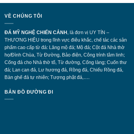
VỀ CHÚNG TÔI
ĐÁ MỸ NGHỆ CHIẾN CẢNH
, là đơn vị UY TÍN –
THƯƠNG HIỆU trong lĩnh vực điêu khắc, chế tác các sản
phẩm cao cấp từ đá: Lăng
mộ đá
; Mộ đá; Cột đá Nhà thờ
họ/Đình Chùa, Từ Đường, Bảo điện, Công trình tâm linh;
Cổng đá
cho Nhà thờ tổ, Từ đường, Cổng làng; Cuốn thư
đá; Lan can đá, Lư hương đá, Rồng đá, Chiếu Rồng đá,
Bàn ghế đá tự nhiên; Tượng phật đá,….
BẢN ĐỒ ĐƯỜNG ĐI