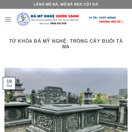
Skip
LĂNG MỘ ĐÁ, MỘ ĐÁ ĐẸP, CỘT ĐÁ
to
content
TỪ KHÓA ĐÁ MỸ NGHỆ:
TRỒNG CÂY ĐUỔI TÀ
MA
19
Th1