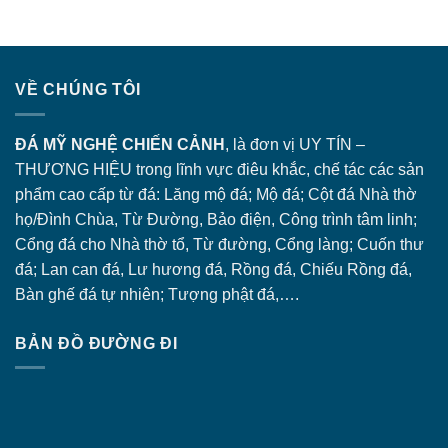
VỀ CHÚNG TÔI
ĐÁ MỸ NGHỆ CHIẾN CẢNH
, là đơn vị UY TÍN –
THƯƠNG HIỆU trong lĩnh vực điêu khắc, chế tác các sản
phẩm cao cấp từ đá: Lăng
mộ đá
; Mộ đá; Cột đá Nhà thờ
họ/Đình Chùa, Từ Đường, Bảo điện, Công trình tâm linh;
Cổng đá
cho Nhà thờ tổ, Từ đường, Cổng làng; Cuốn thư
đá; Lan can đá, Lư hương đá, Rồng đá, Chiếu Rồng đá,
Bàn ghế đá tự nhiên; Tượng phật đá,….
BẢN ĐỒ ĐƯỜNG ĐI