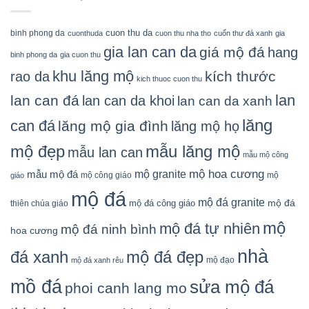
cuon thu da
binh phong da
cuonthuda
cuon thu nha tho
cuốn thư đá xanh
gia
gia lan can da
giá mộ đá
hang
binh phong da
gia cuon thu
khu lăng mộ
kích thước
rao da
kich thuoc cuon thu
lan
lan can đá
lan can da khoi
lan can da xanh
lăng
can đá
lăng mộ gia đình
lăng mộ họ
mẫu lăng mộ
mộ đẹp
mẫu lan can
mẫu mộ công
mộ granite
mộ hoa cương
mẫu mộ đá
mộ công giáo
mộ
giáo
mộ đá
mộ đá granite
mộ đá
mộ đá công giáo
thiên chúa giáo
mộ
mộ đá tự nhiên
mộ đá ninh bình
hoa cương
nhà
đá xanh
mộ đá đẹp
mộ đạo
mộ đá xanh rêu
mồ đá
sửa mộ đá
phoi canh lang mo