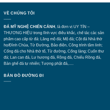
VỀ CHÚNG TÔI
ĐÁ MỸ NGHỆ CHIẾN CẢNH
, là đơn vị UY TÍN –
THƯƠNG HIỆU trong lĩnh vực điêu khắc, chế tác các sản
phẩm cao cấp từ đá: Lăng
mộ đá
; Mộ đá; Cột đá Nhà thờ
họ/Đình Chùa, Từ Đường, Bảo điện, Công trình tâm linh;
Cổng đá
cho Nhà thờ tổ, Từ đường, Cổng làng; Cuốn thư
đá; Lan can đá, Lư hương đá, Rồng đá, Chiếu Rồng đá,
Bàn ghế đá tự nhiên; Tượng phật đá,….
BẢN ĐỒ ĐƯỜNG ĐI