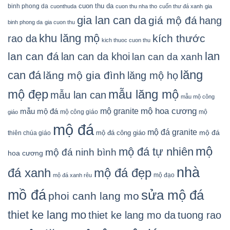
cuon thu da
binh phong da
cuonthuda
cuon thu nha tho
cuốn thư đá xanh
gia
gia lan can da
giá mộ đá
hang
binh phong da
gia cuon thu
khu lăng mộ
kích thước
rao da
kich thuoc cuon thu
lan
lan can đá
lan can da khoi
lan can da xanh
lăng
can đá
lăng mộ gia đình
lăng mộ họ
mẫu lăng mộ
mộ đẹp
mẫu lan can
mẫu mộ công
mộ granite
mộ hoa cương
mẫu mộ đá
mộ công giáo
mộ
giáo
mộ đá
mộ đá granite
mộ đá
mộ đá công giáo
thiên chúa giáo
mộ
mộ đá tự nhiên
mộ đá ninh bình
hoa cương
nhà
đá xanh
mộ đá đẹp
mộ đạo
mộ đá xanh rêu
mồ đá
sửa mộ đá
phoi canh lang mo
thiet ke lang mo
thiet ke lang mo da
tuong rao