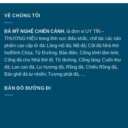
VỀ CHÚNG TÔI
ĐÁ MỸ NGHỆ CHIẾN CẢNH
, là đơn vị UY TÍN –
THƯƠNG HIỆU trong lĩnh vực điêu khắc, chế tác các sản
phẩm cao cấp từ đá: Lăng
mộ đá
; Mộ đá; Cột đá Nhà thờ
họ/Đình Chùa, Từ Đường, Bảo điện, Công trình tâm linh;
Cổng đá
cho Nhà thờ tổ, Từ đường, Cổng làng; Cuốn thư
đá; Lan can đá, Lư hương đá, Rồng đá, Chiếu Rồng đá,
Bàn ghế đá tự nhiên; Tượng phật đá,….
BẢN ĐỒ ĐƯỜNG ĐI