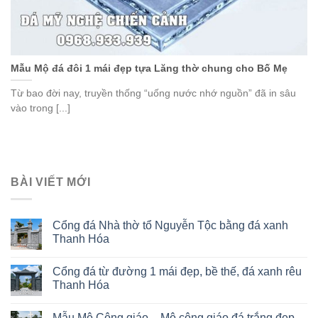
Mẫu Mộ đá đôi 1 mái đẹp tựa Lăng thờ chung cho Bố Mẹ
Từ bao đời nay, truyền thống “uống nước nhớ nguồn” đã in sâu
vào trong [...]
BÀI VIẾT MỚI
Cổng đá Nhà thờ tổ Nguyễn Tộc bằng đá xanh
Thanh Hóa
Cổng đá từ đường 1 mái đẹp, bề thế, đá xanh rêu
Thanh Hóa
Mẫu Mộ Công giáo – Mộ công giáo đá trắng đẹp