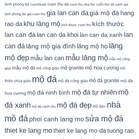
cuon thu da
binh phong da
cuonthuda
cuon thu nha tho
cuốn thư đá xanh
gia
gia lan can da
giá mộ đá
hang
binh phong da
gia cuon thu
khu lăng mộ
kích thước
rao da
kich thuoc cuon thu
lan
lan can đá
lan can da khoi
lan can da xanh
lăng
can đá
lăng mộ gia đình
lăng mộ họ
mẫu lăng mộ
mộ đẹp
mẫu lan can
mẫu mộ công
mộ granite
mộ hoa cương
mẫu mộ đá
mộ công giáo
mộ
giáo
mộ đá
mộ đá granite
mộ đá
mộ đá công giáo
thiên chúa giáo
mộ
mộ đá tự nhiên
mộ đá ninh bình
hoa cương
nhà
đá xanh
mộ đá đẹp
mộ đạo
mộ đá xanh rêu
mồ đá
sửa mộ đá
phoi canh lang mo
thiet ke lang mo
thiet ke lang mo da
tuong rao