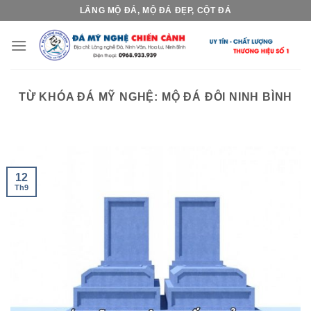
Skip
LĂNG MỘ ĐÁ, MỘ ĐÁ ĐẸP, CỘT ĐÁ
to
content
TỪ KHÓA ĐÁ MỸ NGHỆ:
MỘ ĐÁ ĐÔI NINH BÌNH
12
Th9