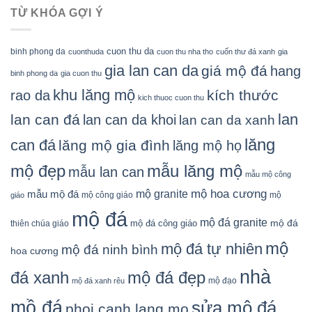
TỪ KHÓA GỢI Ý
cuon thu da
binh phong da
cuonthuda
cuon thu nha tho
cuốn thư đá xanh
gia
gia lan can da
giá mộ đá
hang
binh phong da
gia cuon thu
khu lăng mộ
kích thước
rao da
kich thuoc cuon thu
lan
lan can đá
lan can da khoi
lan can da xanh
lăng
can đá
lăng mộ gia đình
lăng mộ họ
mẫu lăng mộ
mộ đẹp
mẫu lan can
mẫu mộ công
mộ granite
mộ hoa cương
mẫu mộ đá
mộ công giáo
mộ
giáo
mộ đá
mộ đá granite
mộ đá
mộ đá công giáo
thiên chúa giáo
mộ
mộ đá tự nhiên
mộ đá ninh bình
hoa cương
nhà
đá xanh
mộ đá đẹp
mộ đạo
mộ đá xanh rêu
mồ đá
sửa mộ đá
phoi canh lang mo