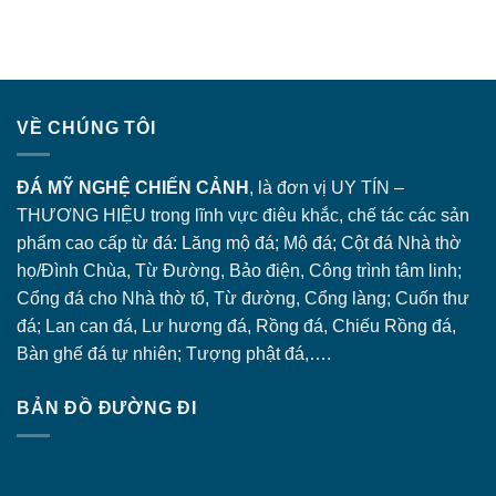
VỀ CHÚNG TÔI
ĐÁ MỸ NGHỆ CHIẾN CẢNH
, là đơn vị UY TÍN –
THƯƠNG HIỆU trong lĩnh vực điêu khắc, chế tác các sản
phẩm cao cấp từ đá: Lăng
mộ đá
; Mộ đá; Cột đá Nhà thờ
họ/Đình Chùa, Từ Đường, Bảo điện, Công trình tâm linh;
Cổng đá
cho Nhà thờ tổ, Từ đường, Cổng làng; Cuốn thư
đá; Lan can đá, Lư hương đá, Rồng đá, Chiếu Rồng đá,
Bàn ghế đá tự nhiên; Tượng phật đá,….
BẢN ĐỒ ĐƯỜNG ĐI