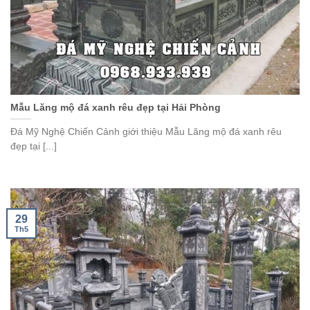
Mẫu Lăng mộ đá xanh rêu đẹp tại Hải Phòng
Đá Mỹ Nghệ Chiến Cảnh giới thiệu Mẫu Lăng mộ đá xanh rêu
đẹp tại [...]
29
Th5