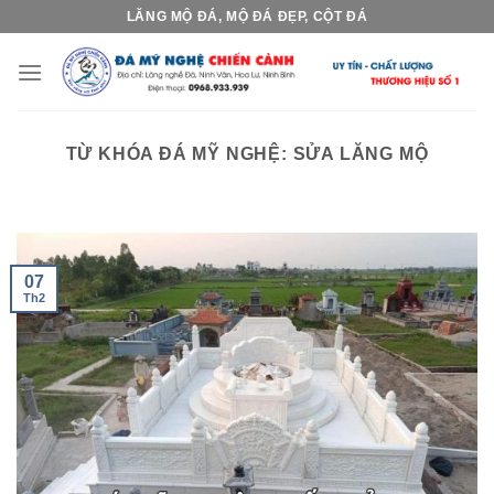
Skip
LĂNG MỘ ĐÁ, MỘ ĐÁ ĐẸP, CỘT ĐÁ
to
content
TỪ KHÓA ĐÁ MỸ NGHỆ:
SỬA LĂNG MỘ
07
Th2